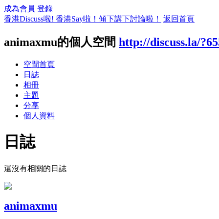
成為會員
登錄
香港Discuss啦! 香港Say啦！傾下講下討論啦！
返回首頁
animaxmu的個人空間
http://discuss.la/?6
空間首頁
日誌
相冊
主題
分享
個人資料
日誌
還沒有相關的日誌
animaxmu