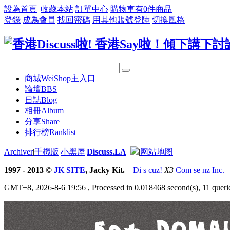
設為首頁
|
收藏本站
訂單中心
購物車有
0
件商品
登錄
成為會員
找回密碼
用其他賬號登陸
切換風格
商城
WeiShop主入口
論壇
BBS
日誌
Blog
相冊
Album
分享
Share
排行榜
Ranklist
Archiver
|
手機版
|
小黑屋
|
Discuss.LA
|
网站地图
1997 - 2013 ©
JK SITE
, Jacky Kit.
Di s cuz!
X3
Com se nz Inc.
GMT+8, 2026-8-6 19:56
, Processed in 0.018468 second(s), 11 querie