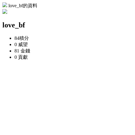
love_bf的資料
love_bf
84
積分
0
威望
81
金錢
0
貢獻