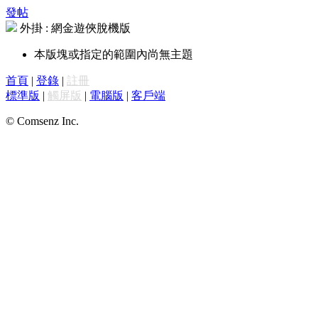
發帖
外掛 : 網金遊俠脫機版
本版塊或指定的範圍內尚無主題
首頁
|
登錄
|
註冊
標準版
|
觸屏版
|
電腦版
|
客戶端
© Comsenz Inc.