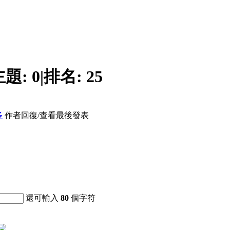
主題:
0
|
排名:
25
多
作者
回復/查看
最後發表
還可輸入
80
個字符