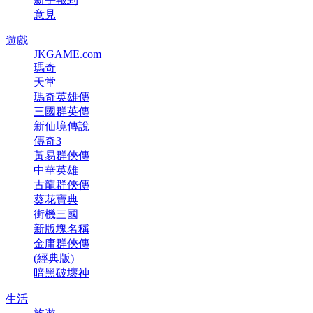
意見
遊戲
JKGAME.com
瑪奇
天堂
瑪奇英雄傳
三國群英傳
新仙境傳說
傳奇3
黃易群俠傳
中華英雄
古龍群俠傳
葵花寶典
街機三國
新版塊名稱
金庸群俠傳
(經典版)
暗黑破壞神
生活