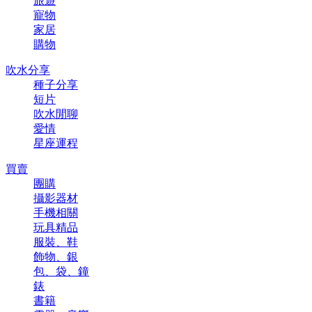
旅遊
寵物
家居
購物
吹水分享
種子分享
短片
吹水閒聊
愛情
星座運程
買賣
團購
攝影器材
手機相關
玩具精品
服裝、鞋
飾物、銀
包、袋、鐘
錶
書籍