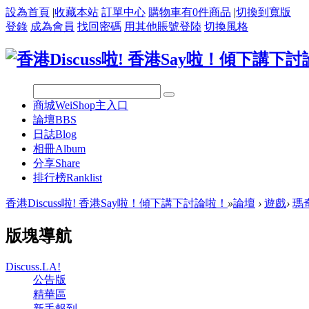
設為首頁
|
收藏本站
訂單中心
購物車有
0
件商品
|
切換到寬版
登錄
成為會員
找回密碼
用其他賬號登陸
切換風格
商城
WeiShop主入口
論壇
BBS
日誌
Blog
相冊
Album
分享
Share
排行榜
Ranklist
香港Discuss啦! 香港Say啦！傾下講下討論啦！
»
論壇
›
遊戲
›
瑪
版塊導航
Discuss.LA!
公告版
精華區
新手報到