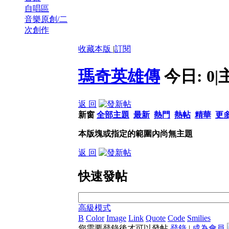
自唱區
音樂原創/二
次創作
收藏本版
|
訂閱
瑪奇英雄傳
今日:
0
|
返 回
新窗
全部主題
最新
熱門
熱帖
精華
更
本版塊或指定的範圍內尚無主題
返 回
快速發帖
高級模式
B
Color
Image
Link
Quote
Code
Smilies
您需要登錄後才可以發帖
登錄
|
成為會員