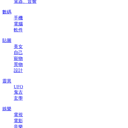
電器、音響
數碼
手機
電腦
軟件
貼圖
美女
自己
寵物
景物
設計
靈異
UFO
鬼古
玄學
娛樂
電視
電影
音樂