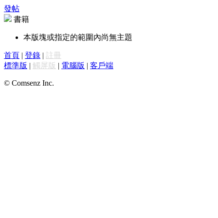
發帖
書籍
本版塊或指定的範圍內尚無主題
首頁
|
登錄
|
註冊
標準版
|
觸屏版
|
電腦版
|
客戶端
© Comsenz Inc.