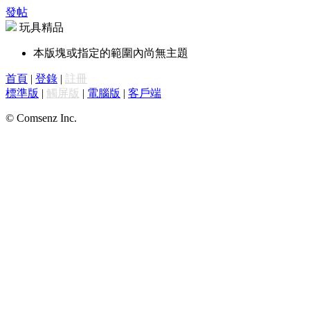
發帖
玩具精品
本版塊或指定的範圍內尚無主題
首頁
|
登錄
|
註冊
標準版
|
觸屏版
|
電腦版
|
客戶端
© Comsenz Inc.