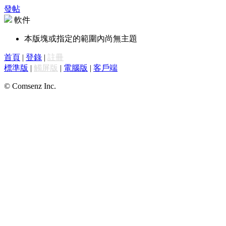
發帖
軟件
本版塊或指定的範圍內尚無主題
首頁
|
登錄
|
註冊
標準版
|
觸屏版
|
電腦版
|
客戶端
© Comsenz Inc.